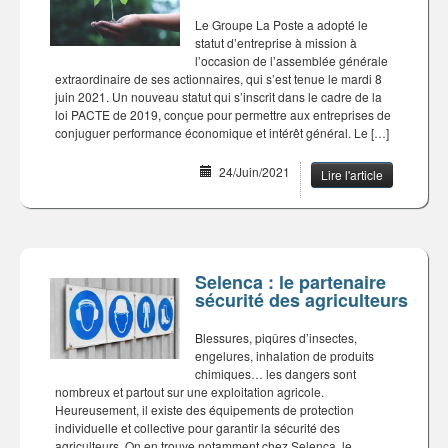
Le Groupe La Poste a adopté le
statut d’entreprise à mission à
l’occasion de l’assemblée générale
extraordinaire de ses actionnaires, qui s’est tenue le mardi 8
juin 2021. Un nouveau statut qui s’inscrit dans le cadre de la
loi PACTE de 2019, conçue pour permettre aux entreprises de
conjuguer performance économique et intérêt général. Le […]
24/Juin/2021
Lire l'article
Selenca : le partenaire
sécurité des agriculteurs
Blessures, piqûres d’insectes,
engelures, inhalation de produits
chimiques… les dangers sont
nombreux et partout sur une exploitation agricole.
Heureusement, il existe des équipements de protection
individuelle et collective pour garantir la sécurité des
agriculteurs. On en trouve notamment chez Selenca, le